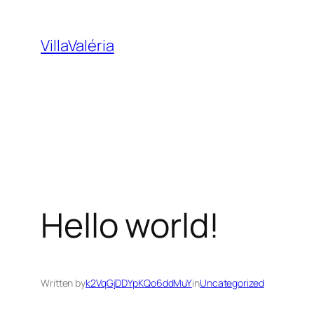
VillaValéria
Hello world!
Written by
k2VqGjDDYpKQo6ddMuY
in
Uncategorized