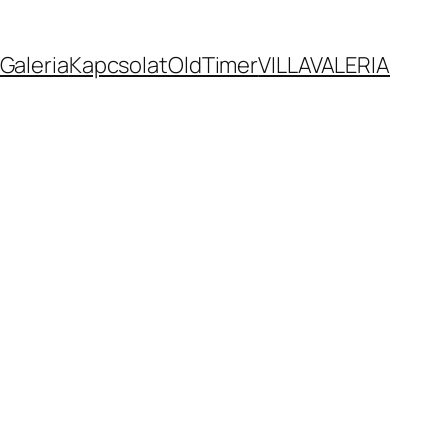
Galeria
Kapcsolat
OldTimer
VILLAVALERIA