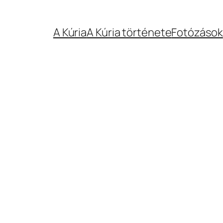
A Kúria
A Kúria története
Fotózások